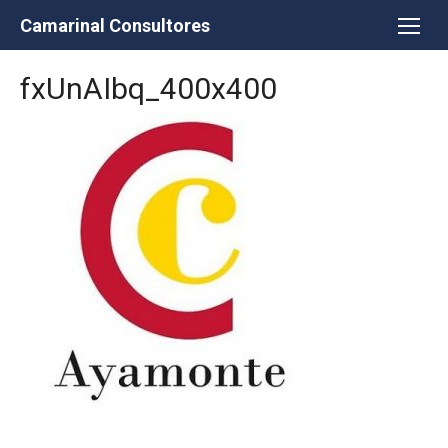
Saltar
Camarinal Consultores
al
contenido
fxUnAIbq_400x400