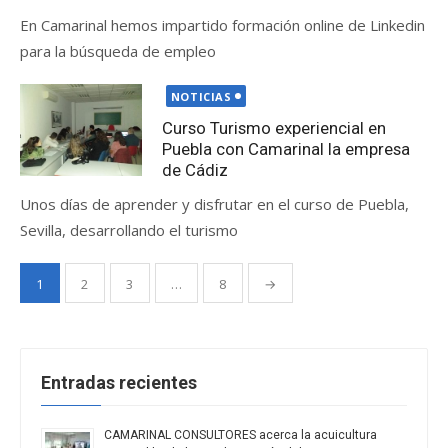
En Camarinal hemos impartido formación online de Linkedin
para la búsqueda de empleo
Publicada
NOTICIAS
el
Curso Turismo experiencial en
Puebla con Camarinal la empresa
de Cádiz
Unos días de aprender y disfrutar en el curso de Puebla,
Sevilla, desarrollando el turismo
Paginación
1
2
3
…
8
→
de
entradas
Entradas recientes
CAMARINAL CONSULTORES acerca la acuicultura