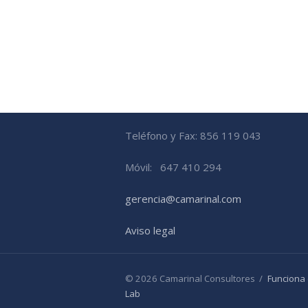
Teléfono y Fax: 856 119 043
Móvil: 647 410 294
gerencia@camarinal.com
Aviso legal
© 2026 Camarinal Consultores
/
Funciona
Lab