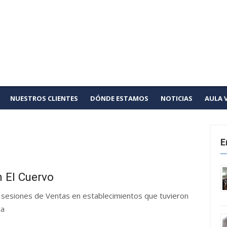
ores
to
NUESTROS CLIENTES
DÓNDE ESTAMOS
NOTICIAS
AULA 
E
 El Cuervo
s sesiones de Ventas en establecimientos que tuvieron
lla