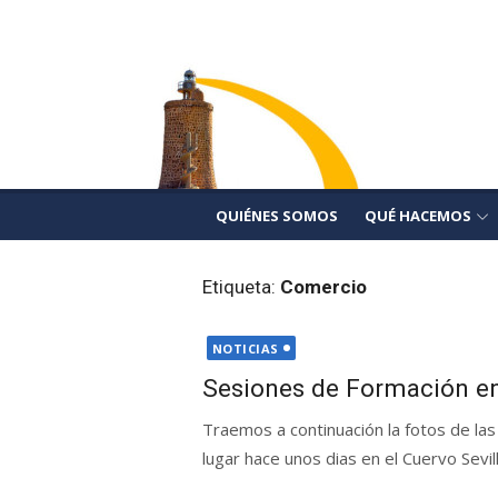
Saltar
Camarinal Consult
al
Formación, Comercialización y Asesoramien
contenido
QUIÉNES SOMOS
QUÉ HACEMOS
Etiqueta:
Comercio
Publicada
NOTICIAS
el
Sesiones de Formación en
Traemos a continuación la fotos de la
lugar hace unos dias en el Cuervo Sevi