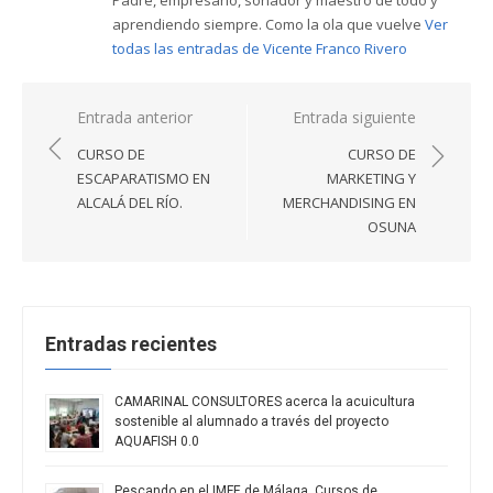
Padre, empresario, soñador y maestro de todo y
aprendiendo siempre. Como la ola que vuelve
Ver
todas las entradas de Vicente Franco Rivero
Navegación
Entrada anterior
Entrada siguiente
de
CURSO DE
CURSO DE
entradas
ESCAPARATISMO EN
MARKETING Y
ALCALÁ DEL RÍO.
MERCHANDISING EN
OSUNA
Entradas recientes
CAMARINAL CONSULTORES acerca la acuicultura
sostenible al alumnado a través del proyecto
AQUAFISH 0.0
Pescando en el IMFE de Málaga. Cursos de