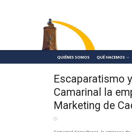
Saltar
Camarinal Consult
al
Formación, Comercialización y Asesoramien
contenido
QUIÉNES SOMOS
QUÉ HACEMOS
Escaparatismo y
Camarinal la em
Marketing de Ca
Publicada
el