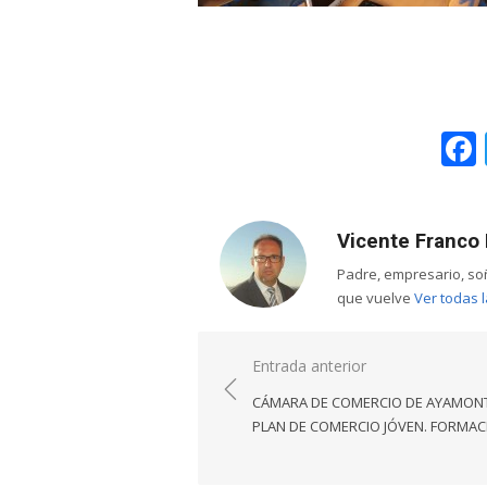
Vicente Franco 
Padre, empresario, so
que vuelve
Ver todas 
Navegación
Entrada anterior
de
CÁMARA DE COMERCIO DE AYAMONT
entradas
PLAN DE COMERCIO JÓVEN. FORMAC